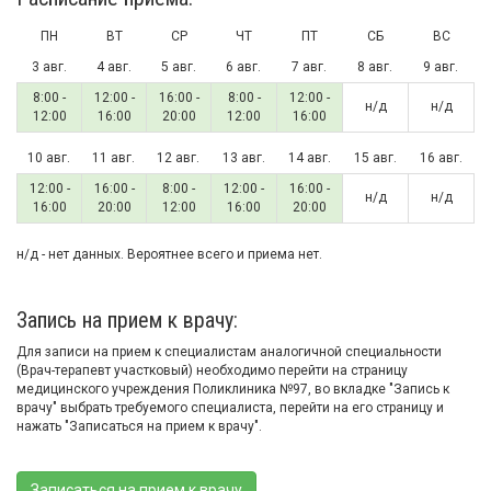
ПН
ВТ
СР
ЧТ
ПТ
СБ
ВС
3 авг.
4 авг.
5 авг.
6 авг.
7 авг.
8 авг.
9 авг.
8:00 -
12:00 -
16:00 -
8:00 -
12:00 -
н/д
н/д
12:00
16:00
20:00
12:00
16:00
10 авг.
11 авг.
12 авг.
13 авг.
14 авг.
15 авг.
16 авг.
12:00 -
16:00 -
8:00 -
12:00 -
16:00 -
н/д
н/д
16:00
20:00
12:00
16:00
20:00
н/д - нет данных. Вероятнее всего и приема нет.
Запись на прием к врачу:
Для записи на прием к специалистам аналогичной специальности
(Врач-терапевт участковый) необходимо перейти на страницу
медицинского учреждения Поликлиника №97, во вкладке "Запись к
врачу" выбрать требуемого специалиста, перейти на его страницу и
нажать "Записаться на прием к врачу".
Записаться на прием к врачу