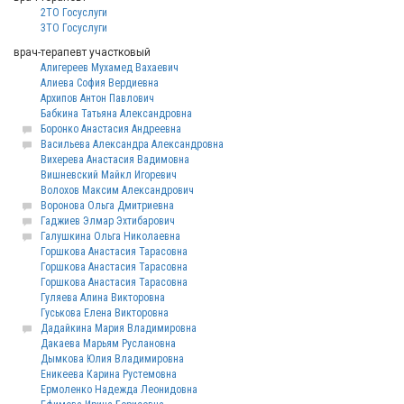
2ТО Госуслуги
3ТО Госуслуги
врач-терапевт участковый
Алигереев Мухамед Вахаевич
Алиева София Вердиевна
Архипов Антон Павлович
Бабкина Татьяна Александровна
Боронко Анастасия Андреевна
Васильева Александра Александровна
Вихерева Анастасия Вадимовна
Вишневский Майкл Игоревич
Волохов Максим Александрович
Воронова Ольга Дмитриевна
Гаджиев Элмар Эхтибарович
Галушкина Ольга Николаевна
Горшкова Анастасия Тарасовна
Горшкова Анастасия Тарасовна
Горшкова Анастасия Тарасовна
Гуляева Алина Викторовна
Гуськова Елена Викторовна
Дадайкина Мария Владимировна
Дакаева Марьям Руслановна
Дымкова Юлия Владимировна
Еникеева Карина Рустемовна
Ермоленко Надежда Леонидовна