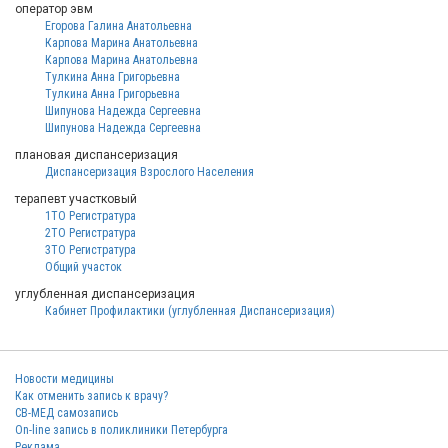
оператор эвм
Егорова Галина Анатольевна
Карпова Марина Анатольевна
Карпова Марина Анатольевна
Тулкина Анна Григорьевна
Тулкина Анна Григорьевна
Шипунова Надежда Сергеевна
Шипунова Надежда Сергеевна
плановая диспансеризация
Диспансеризация Взрослого Населения
терапевт участковый
1ТО Регистратура
2ТО Регистратура
3ТО Регистратура
Общий участок
углубленная диспансеризация
Кабинет Профилактики (углубленная Диспансеризация)
Новости медицины
Как отменить запись к врачу?
СВ-МЕД самозапись
On-line запись в поликлиники Петербурга
Реклама