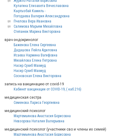
Журило Наталья Борисовна
Кулагина Елизавета Вячеславовна
Кыргызбай Камиль -
Погодаева Валерия Александровна
Пчелова Вера Ивановна
Салимова Марьям Михайловна
Степанюк Марина Викторовна
врач-эндокринолог
Баженова Елена Сергеевна
Дадашова Лейла Адиловна
Исаева Нармина Вагифовна
Михайлова Елена Петровна
Насир Сухиб Махмуд
Насир Сухиб Махмуд
Сосновская Елена Викторовна
запись на вакцинацию от covid-19
Кабинет вакцинации от COVID-19, ( каб.216)
медицинская сестра
Семенова Лариса Георгиевна
медицинский психолог
Мартемьянова Анастасия Борисовна
Невзорова Наталия Валерьевна
медицинский психолог (участники сво и члены их семей)
Мартемьянова Анастасия Борисовна