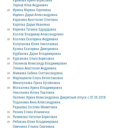
Ефимова Ирина Борисовна
Зернов Илья Андреевич
Ирхина Марина Сергеевна
Ищенко Дарья Александровна
Карачева Анастасия Олеговна
Карпова Дарья Ивановна
Кернова Татьяна Эдуардовна
Козлов Владимир Александрович
Козлова Екатерина Андреевна
Колупанова Юлия Николаевна
Кузина Екатерина Дмитриевна
Курбанова Дарья Владимировна
Курсакова Ольга Борисовна
Лесников Александр Владимирович
Ляпина Анастасия Андреевна
Мамаева Сабина Солтансаидовна
Маргишвили Ольга Вячеславовна
Минатулаева Луиза Хусейновна
Москалева Ирина Владимировна
Николаева Илона Павловна
Пилянис Ирина Александровна Декретный отпуск с 07.05.2018
Подзноева Анна Александровна
Раднаева Сэсэгма Мижитовна
Резник Елена Ильинична
Рыжикова Наталья Борисовна
Рябоконь Юлия Владимировна
Семченко Ульяна Сергеевна