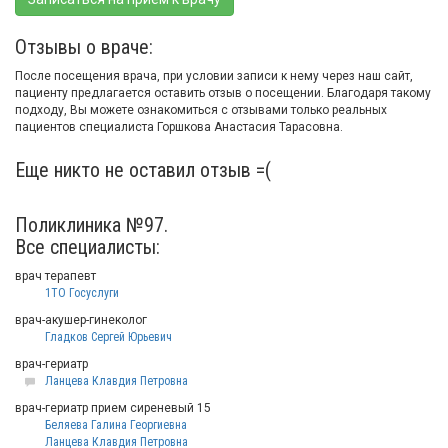
Отзывы о враче:
После посещения врача, при условии записи к нему через наш сайт,
пациенту предлагается оставить отзыв о посещении. Благодаря такому
подходу, Вы можете ознакомиться с отзывами только реальных
пациентов специалиста Горшкова Анастасия Тарасовна.
Еще никто не оставил отзыв =(
Поликлиника №97.
Все специалисты:
врач терапевт
1ТО Госуслуги
врач-акушер-гинеколог
Гладков Сергей Юрьевич
врач-гериатр
Ланцева Клавдия Петровна
врач-гериатр прием сиреневый 15
Беляева Галина Георгиевна
Ланцева Клавдия Петровна