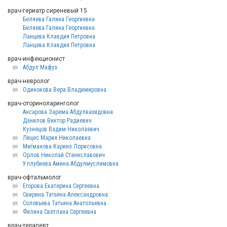
врач-гериатр сиреневый 15
Беляева Галина Георгиевна
Беляева Галина Георгиевна
Ланцева Клавдия Петровна
Ланцева Клавдия Петровна
врач-инфекционист
Абдул Мафуз
врач-невролог
Одинокова Вера Владимировна
врач-оториноларинголог
Ансарова Зарема Абдулвахидовна
Данилов Виктор Радиевич
Кузнецов Вадим Николаевич
Лицес Мария Николаевна
Мигманова Каринэ Лорисовна
Орлов Николай Станиславович
Уллубиева Амина Абдулмуслимовна
врач-офтальмолог
Егорова Екатерина Сергеевна
Свирина Татьяна Александровна
Соловьева Татьяна Анатольевна
Филина Светлана Сергеевна
врач-терапевт