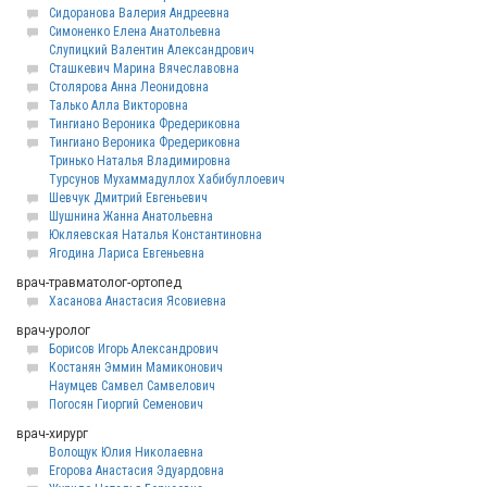
Сидоранова Валерия Андреевна
Симоненко Елена Анатольевна
Слупицкий Валентин Александрович
Сташкевич Марина Вячеславовна
Столярова Анна Леонидовна
Талько Алла Викторовна
Тингиано Вероника Фредериковна
Тингиано Вероника Фредериковна
Тринько Наталья Владимировна
Турсунов Мухаммадуллох Хабибуллоевич
Шевчук Дмитрий Евгеньевич
Шушнина Жанна Анатольевна
Юкляевская Наталья Константиновна
Ягодина Лариса Евгеньевна
врач-травматолог-ортопед
Хасанова Анастасия Ясовиевна
врач-уролог
Борисов Игорь Александрович
Костанян Эммин Мамиконович
Наумцев Самвел Самвелович
Погосян Гиоргий Семенович
врач-хирург
Волощук Юлия Николаевна
Егорова Анастасия Эдуардовна