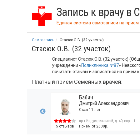
Запись к врачу в 
Единая система самозаписи на прием 
Самозапись
Стасюк О.В. (32 участок)
Стасюк О.В. (32 участок)
Специалист Стасюк О.В. (32 участок) (О
учреждении «
Поликлиника №87
» Невског
почитать отзывы и записаться на прием к
Платный прием Семейных врачей:
Бабич
ровна
Дмитрий Александрович
Стаж 11 лет
1, корп. 1
пр-т Индустриальный, д. 40, корп. 1
0р.
5 отзывов
Прием от 2500р.