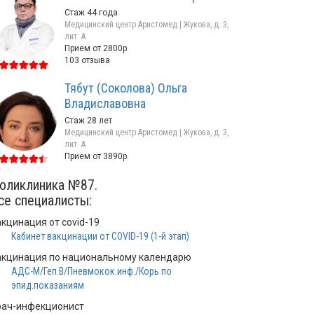
Стаж 44 года
Медицинский центр Аристомед | Жукова, д. 3,
лит. А
Прием от 2800р.
103 отзыва
Тябут (Соколова) Ольга
Владиславовна
Стаж 28 лет
Медицинский центр Аристомед | Жукова, д. 3,
лит. А
Прием от 3890р.
оликлиника №87.
се специалисты:
акцинация от covid-19
Кабинет вакцинации от COVID-19 (1-й этап)
акцинация по национальному календарю
АДС-М/Геп.В/Пневмокок.инф./Корь по
эпид.показаниям
рач-инфекционист