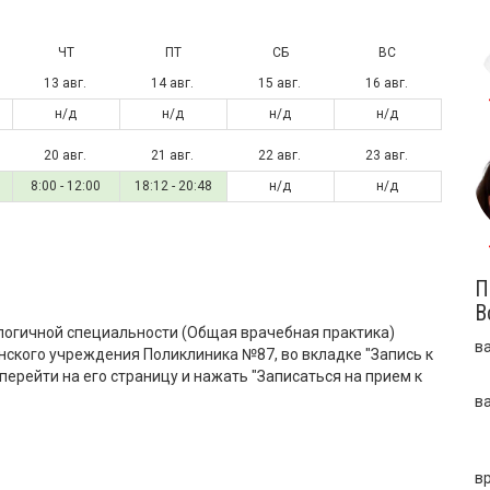
ЧТ
ПТ
СБ
ВС
13 авг.
14 авг.
15 авг.
16 авг.
н/д
н/д
н/д
н/д
20 авг.
21 авг.
22 авг.
23 авг.
8:00 - 12:00
18:12 - 20:48
н/д
н/д
П
В
логичной специальности (Общая врачебная практика)
в
ского учреждения Поликлиника №87, во вкладке "Запись к
перейти на его страницу и нажать "Записаться на прием к
в
в