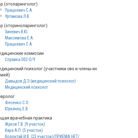
ор (отоларинголог)
Працкевич С.А.
Уртамова Л.В.
ор (оториноларинголог)
Зиневич В.Ю.
Максимова Е.А.
Працкевич С.А.
едицинские комиссии
Справка 002-О/У
едицинский психолог (участники сво и члены их
емей)
Давыдов Д.Э.(медицинский психолог)
Медицинский психолог
евролог
Фесенко С.О.
Юркянец Е.В.
бщая врачебная практика
Жуков Г.В. (9 участок)
Кара А.П. (5 участок)
Колонтай И.В. (23 участок)/ПРИЕМА НЕТ/