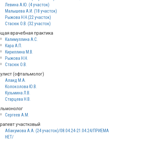
Левина А.Ю. (4 участок)
Малышева А.И. (18 участок)
Рыжова Н.Н.(22 участок)
Стасюк О.В. (32 участок)
бщая врачебная практика
Калимуллина А.С.
Кара А.П.
Кириллина М.В.
Рыжова Н.Н.
Стасюк О.В.
кулист (офтальмолог)
Алаид М.А.
Колоколова Ю.В.
Кузьмина Л.В.
Старцева Н.В.
ульмонолог
Сергеев А.М.
ерапевт участковый
Абакумова А.А. (24 участок)/08.04.24-21.04.24/ПРИЕМА
НЕТ/