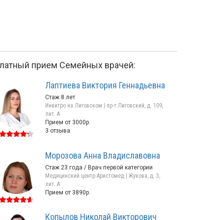
латный прием Семейных врачей:
Лаптиева Виктория Геннадьевна
Стаж 8 лет
Инвитро на Лиговском | пр-т Лиговский, д. 109,
лит. А
Прием от 3000р.
3 отзыва
Дерюгина
Слепцова
Морозова Анна Владиславовна
Ирина Юзефовна
Юлия Викторовна
Стаж 23 года / Врач первой категории
Стаж 22 года
Стаж 26 лет
Медицинский центр Аристомед | Жукова, д. 3,
лит. А
Лиговский пр-т, д. 108А
Коллонтай, д. 41, корп. 
Прием от 3890р.
Прием от 3080р.
1 отзыв
Прием от 3000р.
Копылов Николай Викторович