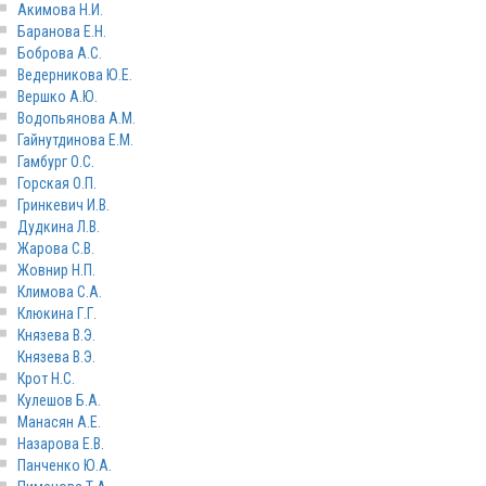
Акимова Н.И.
Баранова Е.Н.
Боброва А.С.
Ведерникова Ю.Е.
Вершко А.Ю.
Водопьянова А.М.
Гайнутдинова Е.М.
Гамбург О.С.
Горская О.П.
Гринкевич И.В.
Дудкина Л.В.
Жарова С.В.
Жовнир Н.П.
Климова С.А.
Клюкина Г.Г.
Князева В.Э.
Князева В.Э.
Крот Н.С.
Кулешов Б.А.
Манасян А.Е.
Назарова Е.В.
Панченко Ю.А.