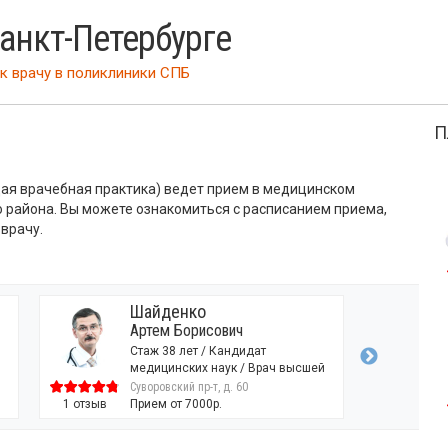
Санкт-Петербурге
к врачу
в поликлиники СПБ
П
бщая врачебная практика) ведет прием в медицинском
о района. Вы можете ознакомиться с расписанием приема,
 врачу.
Шайденко
Артем Борисович
Стаж 38 лет / Кандидат
медицинских наук / Врач высшей
категории
Суворовский пр-т, д. 60
1 отзыв
Прием от 7000р.
14 отзывов