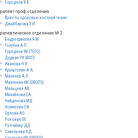
Городнов В.В.
ерапевт проф.отделения
Врач по здоровью костной ткани
Джаббарова З.И.
ерапевтическое отделение № 2
Бадретдинова Я.М.
Голубев А.П.
Городнов ВВ (ТЕР2)
Дудкин РК (ВОП)
Иванова Н.В.
Крыштопин А.А.
Маленев А.Л.
Маленева ИК (ОВОП3)
Мальцева АВ
Михайлова ЕА
Найденова МД
Новикова ОА
Орлова АО
Роковая ОЕ
Рутгайзер ДД
Савельева К.Д.
Сахарова ИК (ОВОП3)