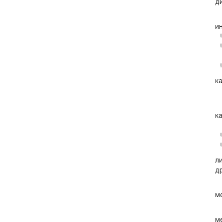
д
и
к
к
л
д
м
м