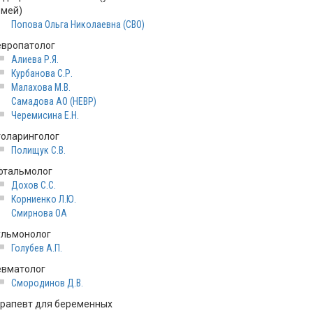
емей)
Попова Ольга Николаевна (СВО)
европатолог
Алиева Р.Я.
Курбанова С.Р.
Малахова М.В.
Самадова АО (НЕВР)
Черемисина Е.Н.
толаринголог
Полищук С.В.
фтальмолог
Дохов С.С.
Корниенко Л.Ю.
Смирнова ОА
ульмонолог
Голубев А.П.
евматолог
Смородинов Д.В.
ерапевт для беременных