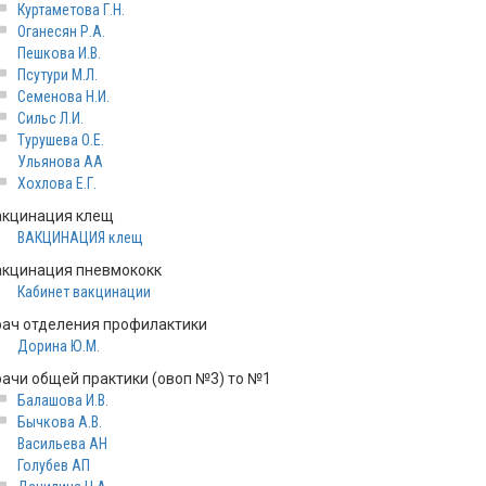
Куртаметова Г.Н.
Оганесян Р.А.
Пешкова И.В.
Псутури М.Л.
Семенова Н.И.
Сильс Л.И.
Турушева О.Е.
Ульянова АА
Хохлова Е.Г.
акцинация клещ
ВАКЦИНАЦИЯ клещ
акцинация пневмококк
Кабинет вакцинации
рач отделения профилактики
Дорина Ю.М.
рачи общей практики (овоп №3) то №1
Балашова И.В.
Бычкова А.В.
Васильева АН
Голубев АП