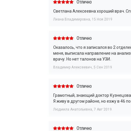
Отлично
Светлана Алексеевна хороший врач. Сп
Лиана Владимировна
,
15 Ноя 2019
Отлично
Оказалось, что я записался во 2 отдел
меня, выписала направление на анализ
врачу. Но нет талонов на УЗИ.
Владимир Алексеевич
,
5 Сен 2019
Отлично
Грамотный, знающий доктор Кузнецова 
Я живу в другом районе, но езжу в 46 по
Людмила Анатольевна
,
7 Авг 2019
Отлично