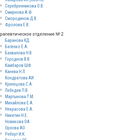
Серебренникова О.В.
Смирнова А.Ф.
Смородинов Д.В.
Фролова Е.В.
ерапевтическое отделение № 2
Баранова КД
Батенко Е.А.
Бахвалова Н.В.
Городнов В.В.
Камбаров ШФ
Канева Н.Л.
Кондратова АИ
Кузнецова С.А.
Лебедев П.В.
Мартынова Т.М.
Михайлова Е.А.
Некрасова Е.А.
Никитин Н.Е.
Новикова ОА
Орлова АО
Реберт И.К.