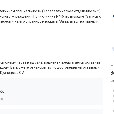
логичной специальности (Терапевтическое отделение № 2)
ского учреждения Поликлиника №46, во вкладке "Запись к
перейти на его страницу и нажать "Записаться на прием к
си к нему через наш сайт, пациенту предлагается оставить
П
одходу, Вы можете ознакомиться с достоверными отзывами
В
Кузнецова С.А..
а
бо.
20