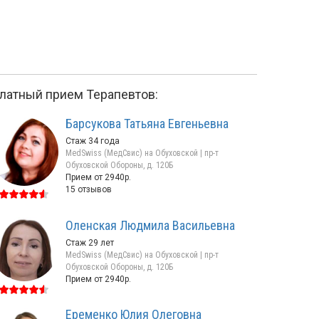
латный прием Терапевтов:
Барсукова Татьяна Евгеньевна
Стаж 34 года
MedSwiss (МедСвис) на Обуховской | пр-т
Обуховской Обороны, д. 120Б
Прием от 2940р.
15 отзывов
Ефимова
Журавлёва
Оленская Людмила Васильевна
Наталья Павловна
Ксения Николаев
Стаж 29 лет
Стаж 43 года / Врач высшей
Стаж 6 лет / Врач в
MedSwiss (МедСвис) на Обуховской | пр-т
категории
Обуховской Обороны, д. 120Б
пр-т Обуховской Обороны, д. 120Б
пр-т Славы, д. 52, корп
Прием от 2940р.
Прием от 2940р.
Прием от 5800р.
Еременко Юлия Олеговна