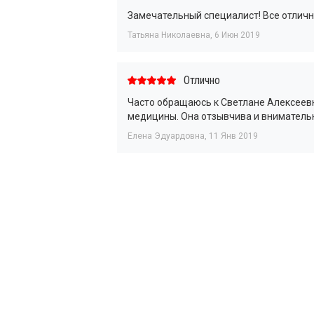
Замечательный специалист! Все отличн
Татьяна Николаевна
,
6 Июн 2019
Отлично
Часто обращаюсь к Светлане Алексеев
медицины. Она отзывчива и внимательно
Елена Эдуардовна
,
11 Янв 2019