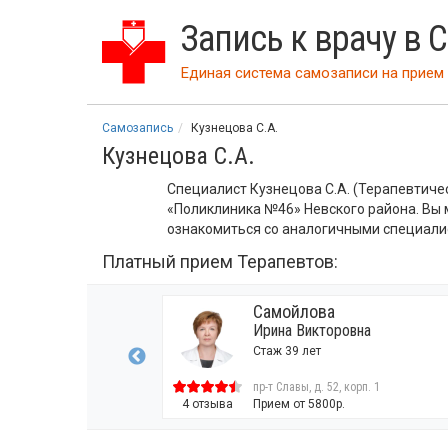
Запись к врачу в 
Единая система самозаписи на прием 
Самозапись
Кузнецова С.А.
Кузнецова С.А.
Специалист Кузнецова С.А. (Терапевтиче
«Поликлиника №46» Невского района. Вы
ознакомиться со аналогичными специали
Платный прием Терапевтов:
ва
Самойлова
колаевна
Ирина Викторовна
 Врач второй категории
Стаж 39 лет
 52, корп. 1
пр-т Славы, д. 52, корп. 1
00р.
4 отзыва
Прием от 5800р.