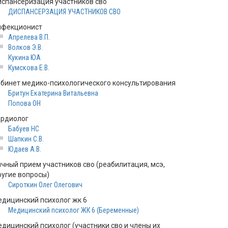
испансеризация участников сво
ДИСПАНСЕРЗАЦИЯ УЧАСТНИКОВ СВО
нфекционист
Апрелева В.П.
Волков Э.В.
Кукина ЮА
Кумскова Е.В.
абинет медико-психологического консультирования
Бритун Екатерина Витальевна
Попова ОН
ардиолог
Бабуев НС
Шапкин С.В.
Юдаев А.В.
ичный прием участников сво (реабилитация, мсэ,
ругие вопросы)
Сироткин Олег Олегович
едицинский психолог жк 6
Медицинский психолог ЖК 6 (Беременные)
едицинский психолог (участники сво и члены их