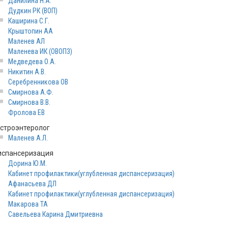
Данилина Н.А.
Дудкин РК (ВОП)
Каширина С.Г.
Крыштопин АА
Маленев АЛ
Маленева ИК (ОВОП3)
Медведева О.А.
Никитин А.В.
Серебренникова ОВ
Смирнова А.Ф.
Смирнова В.В.
Фролова ЕВ
астроэнтеролог
Маленев А.Л.
испансеризация
Дорина Ю.М.
Кабинет профилактики(углубленная диспансеризация)
Афанасьева ДЛ
Кабинет профилактики(углубленная диспансеризация)
Макарова ТА
Савельева Карина Дмитриевна