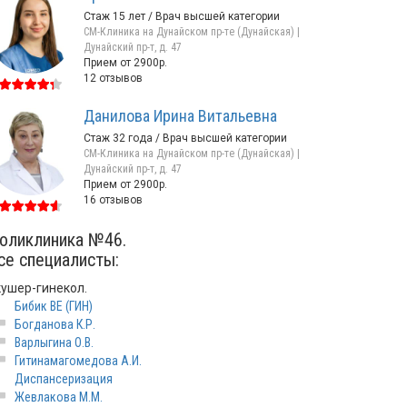
Стаж 15 лет / Врач высшей категории
СМ-Клиника на Дунайском пр-те (Дунайская) |
Дунайский пр-т, д. 47
Прием от 2900р.
12 отзывов
Данилова Ирина Витальевна
Стаж 32 года / Врач высшей категории
СМ-Клиника на Дунайском пр-те (Дунайская) |
Дунайский пр-т, д. 47
Прием от 2900р.
16 отзывов
оликлиника №46.
се специалисты:
кушер-гинекол.
Бибик ВЕ (ГИН)
Богданова К.Р.
Варлыгина О.В.
Гитинамагомедова А.И.
Диспансеризация
Жевлакова М.М.