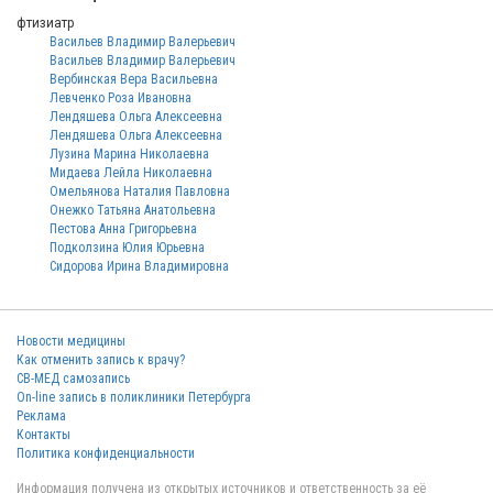
фтизиатр
Васильев Владимир Валерьевич
Васильев Владимир Валерьевич
Вербинская Вера Васильевна
Левченко Роза Ивановна
Лендяшева Ольга Алексеевна
Лендяшева Ольга Алексеевна
Лузина Марина Николаевна
Мидаева Лейла Николаевна
Омельянова Наталия Павловна
Онежко Татьяна Анатольевна
Пестова Анна Григорьевна
Подколзина Юлия Юрьевна
Сидорова Ирина Владимировна
Новости медицины
Как отменить запись к врачу?
СВ-МЕД самозапись
On-line запись в поликлиники Петербурга
Реклама
Контакты
Политика конфиденциальности
Информация получена из открытых источников и ответственность за её