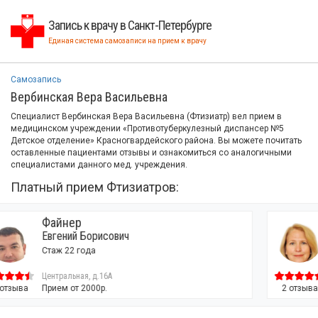
Запись к врачу в Санкт-Петербурге
Единая система самозаписи на прием к врачу
Самозапись
Вербинская Вера Васильевна
Специалист Вербинская Вера Васильевна (Фтизиатр) вел прием в
медицинском учреждении «Противотуберкулезный диспансер №5
Детское отделение» Красногвардейского района. Вы можете почитать
оставленные пациентами отзывы и ознакомиться со аналогичными
специалистами данного мед. учреждения.
Платный прием Фтизиатров:
Клочкова
ич
Людмила Владимировн
Стаж 44 года / Кандидат 
Врач высшей категории
Комендантский пр-т, д. 2а
2 отзыва
Прием от 3450р.