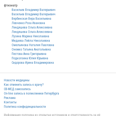
фтизиатр
Васильев Владимир Валерьевич
Васильев Владимир Валерьевич
Вербинская Вера Васильевна
Левченко Роза Ивановна
Лендяшева Ольга Алексеевна
Лендяшева Ольга Алексеевна
Лузина Марина Николаевна
Мидаева Лейла Николаевна
Омельянова Наталия Павловна
Онежко Татьяна Анатольевна
Пестова Анна Григорьевна
Подколзина Юлия Юрьевна
Сидорова Ирина Владимировна
Новости медицины
Как отменить запись к врачу?
СВ-МЕД самозапись
On-line запись в поликлиники Петербурга
Реклама
Контакты
Политика конфиденциальности
Информация получена из открытых источников и ответственность за её