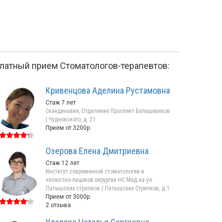
латный прием Стоматологов-терапевтов:
Кривенцова Аделина Рустамовна
Стаж 7 лет
Скандинавия, Отделение Проспект Большевиков
| Чудновского, д. 21
Прием от 3200р.
Озерова Елена Дмитриевна
Михайлова
Семенова
Стаж 12 лет
Институт современной стоматологии и
Надежда Витальевна
Анна Анатольевна
челюстно-лицевой хирургии НС Мед на ул.
Стаж 12 лет
Стаж 10 лет
Латышских стрелков | Латышских Стрелков, д.1
Прием от 3000р.
Подвойского, д. 26, корп. 3
Подвойского, д. 26, ко
2 отзыва
Прием от 900р.
7 отзывов
Прием от 1300р.