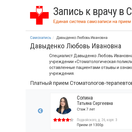
Запись к врачу в 
Единая система самозаписи на прием 
Самозапись
Давыденко Любовь Ивановна
Давыденко Любовь Ивановна
Специалист Давыденко Любовь Ивановна 
учреждении «Стоматологическая поликли
оставленные пациентами отзывы и ознак
учреждения.
Платный прием Стоматологов-терапевто
а
Сопина
ольевна
Татьяна Сергеевна
Стаж 7 лет
. 26, корп. 3
Подвойского, д. 26, корп. 3
00р.
Прием от 1300р.