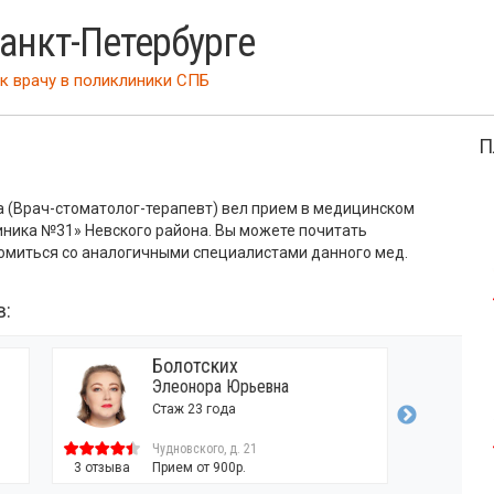
Санкт-Петербурге
к врачу
в поликлиники СПБ
П
(Врач-стоматолог-терапевт) вел прием в медицинском
ника №31» Невского района. Вы можете почитать
омиться со аналогичными специалистами данного мед.
в:
Болотских
Элеонора Юрьевна
Стаж 23 года
Чудновского, д. 21
3 отзыва
Прием от 900р.
1 отзыв