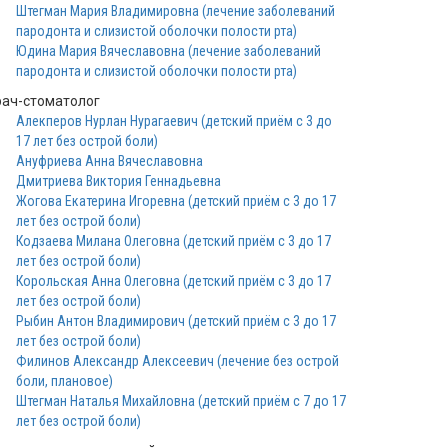
Штегман Мария Владимировна (лечение заболеваний
пародонта и слизистой оболочки полости рта)
Юдина Мария Вячеславовна (лечение заболеваний
пародонта и слизистой оболочки полости рта)
рач-стоматолог
Алекперов Нурлан Нурагаевич (детский приём с 3 до
17 лет без острой боли)
Ануфриева Анна Вячеславовна
Дмитриева Виктория Геннадьевна
Жогова Екатерина Игоревна (детский приём с 3 до 17
лет без острой боли)
Кодзаева Милана Олеговна (детский приём с 3 до 17
лет без острой боли)
Корольская Анна Олеговна (детский приём с 3 до 17
лет без острой боли)
Рыбин Антон Владимирович (детский приём с 3 до 17
лет без острой боли)
Филинов Александр Алексеевич (лечение без острой
боли, плановое)
Штегман Наталья Михайловна (детский приём с 7 до 17
лет без острой боли)