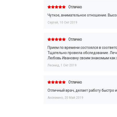
Отлично
Чуткое, внимательное отношение. Выс
Сергей
,
10 Окт 2019
Отлично
Прием по времени состоялся в соответ
Тщательно провела обследование. Леч
Любовь Ивановну своим знакомым как 
Леонид
,
1 Окт 2019
Отлично
Отличный врач, делает работу быстро и
Анонимно
,
20 Май 2019