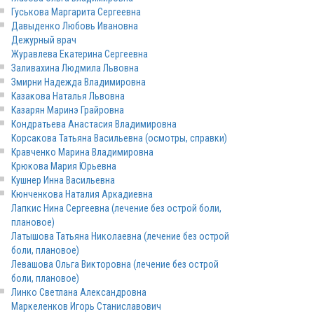
Гуськова Маргарита Сергеевна
Давыденко Любовь Ивановна
Дежурный врач
Журавлева Екатерина Cергеевна
Заливахина Людмила Львовна
Змирни Надежда Владимировна
Казакова Наталья Львовна
Казарян Маринэ Грайровна
Кондратьева Анастасия Владимировна
Корсакова Татьяна Васильевна (осмотры, справки)
Кравченко Марина Владимировна
Крюкова Мария Юрьевна
Кушнер Инна Васильевна
Кюнченкова Наталия Аркадиевна
Лапкис Нина Сергеевна (лечение без острой боли,
плановое)
Латышова Татьяна Николаевна (лечение без острой
боли, плановое)
Левашова Ольга Викторовна (лечение без острой
боли, плановое)
Линко Светлана Александровна
Маркеленков Игорь Станиславович