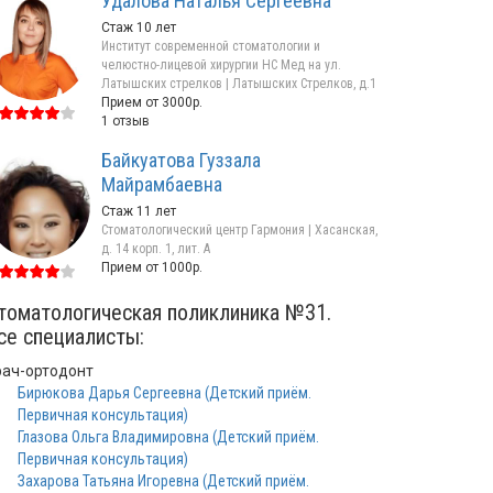
Удалова Наталья Сергеевна
Стаж 10 лет
Институт современной стоматологии и
челюстно-лицевой хирургии НС Мед на ул.
Латышских стрелков | Латышских Стрелков, д.1
Прием от 3000р.
1 отзыв
Байкуатова Гуззала
Майрамбаевна
Стаж 11 лет
Стоматологический центр Гармония | Хасанская,
д. 14 корп. 1, лит. А
Прием от 1000р.
томатологическая поликлиника №31.
се специалисты:
рач-ортодонт
Бирюкова Дарья Сергеевна (Детский приём.
Первичная консультация)
Глазова Ольга Владимировна (Детский приём.
Первичная консультация)
Захарова Татьяна Игоревна (Детский приём.