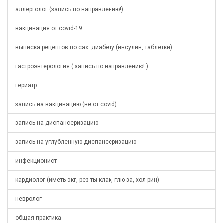
аллерголог (запись по направлению!)
вакцинация от covid-19
выписка рецептов по сах. диабету (инсулин, таблетки)
гастроэнтерология ( запись по направлению! )
гериатр
запись на вакцинацию (не от covid)
запись на диспансеризацию
запись на углубленную диспансеризацию
инфекционист
кардиолог (иметь экг, рез-ты клак, глю-за, хол-рин)
невролог
общая практика