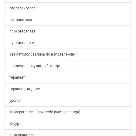
отоларинголог
офтальмолог
психотерапевт
пульмонология
ревматолог ( запись по направлению! )
сердечно-сосудистый хирург
терапевт
терапевт на дому
уролог
флюорография (при себе иметь паспорт)
хирург
эндокринолог