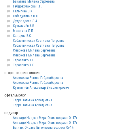
Бакатина Милена Сергеевна
Габдрахманова Р.Г.
Галыгина В.К.
Гибадуллина В.Н.
Дудоладова Л.А.
Кузьмичёв А.В.
Махотина Л.П.
Салдина Е.С.
Себастиянская Светлана Петровна
Себастиянская Светлана Петровна
Смирнова Милена Сергеевна
Смирнова Милена Сергеевна
Тарасенко Т.Г.
Тарасенко Т.Г.
оториноларингология
Алексеева Регина Габделбаровна
Алексеева Регина Габделбаровна
Кузьмичёв Александр Владимирович
офтальмолог
Терра Татьяна Аркадьевна
Терра Татьяна Аркадьевна
педиатр
Ализаде Ниджат Мири Оглы возраст 0г-17г
Ализаде Ниджат Мири Оглы возраст 0г-17г
Баглык Оксана Евгеньевна возраст 0г-17г