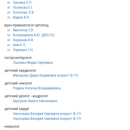
Оргаева О.П.
Полякова Е.Г.
Холопова Л.В.
Юдина В.Н.
врач-травматолог-ортопед
Амплетов С.В.
Качухашвили И.Ю. (ДПО-22)
Кешишев И.А.
Ким К.Л.
Паронько С.Н.
гастроэнтеролог
Лысенко Мария Сергеевна
детский кардиолог
Макашова Дарья Вадимовна возраст 0г-17г
детский онколог
Рощина Наталья Владимировна
детский уролог - андролог
Барсуков Никита Николаевич
детский хирург
Николаева Валерия Сергеевна возраст 0г-17г
Николаева Валерия Сергеевна возраст 0г-17г
невролог