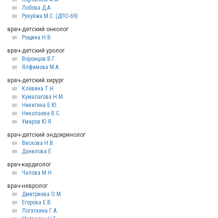
Лобова Д.А.
Рукуйжа М.С. (ДПО-69)
врач-детский онколог
Рощина Н.В.
врач-детский уролог
Воронцов В.Г.
Ялфимова М.А.
врач-детский хирург
Клёвина Т.Н.
Кумалагова Н.М.
Никитина Е.Ю.
Николаева В.С.
Умаров Ю.Я.
врач-детский эндокринолог
Вискова Н.В.
Данилова Е.
врач-кардиолог
Чалова М.Н.
врач-невролог
Дмитриева О.М.
Егорова Е.В.
Логаткина Г.А.