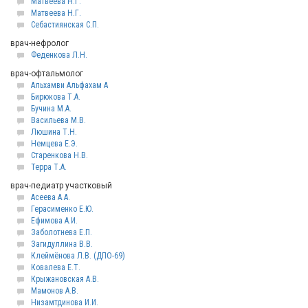
Матвеева Н.Г.
Матвеева Н.Г.
Себастиянская С.П.
врач-нефролог
Феденкова Л.Н.
врач-офтальмолог
Альхамви Альфахам А
Бирюкова Т.А.
Бучина М.А.
Васильева М.В.
Люшина Т.Н.
Немцева Е.Э.
Старенкова Н.В.
Терра Т.А.
врач-педиатр участковый
Асеева А.А.
Герасименко Е.Ю.
Ефимова А.И.
Заболотнева Е.П.
Загидуллина В.В.
Клеймёнова Л.В. (ДПО-69)
Ковалева Е.Т.
Крыжановская А.В.
Мамонов А.В.
Низамтдинова И.И.