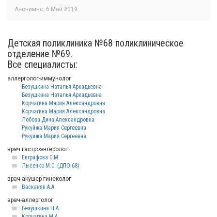
Анонимно
,
6 Май 2019
Детская поликлиника №68 поликлиническое
отделение №69.
Все специалисты:
аллерголог-иммунолог
Безушкина Наталья Аркадьевна
Безушкина Наталья Аркадьевна
Корчагина Мария Александровна
Корчагина Мария Александровна
Лобова Дина Александровна
Рукуйжа Мария Сергеевна
Рукуйжа Мария Сергеевна
врач гастроэнтеролог
Евграфова С.М.
Лысенко М.С. (ДПО-68)
врач-акушер-гинеколог
Васканян А.А.
врач-аллерголог
Безушкина Н.А.
Корчагина М.А.