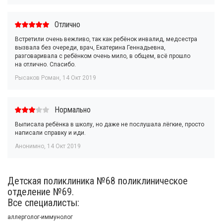
Отлично
Встретили очень вежливо, так как ребёнок инвалид, медсестра
вызвала без очереди, врач, Екатерина Геннадьевна,
разговаривала с ребёнком очень мило, в общем, всё прошло
на отлично. Спасибо.
Рысаков Роман
,
14 Окт 2019
Нормально
Выписала ребёнка в школу, но даже не послушала лёгкие, просто
написали справку и иди.
Анонимно
,
14 Окт 2019
Детская поликлиника №68 поликлиническое
отделение №69.
Все специалисты:
аллерголог-иммунолог