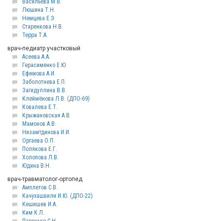
Васильева М.В.
Люшина Т.Н.
Немцева Е.Э.
Старенкова Н.В.
Терра Т.А.
врач-педиатр участковый
Асеева А.А.
Герасименко Е.Ю.
Ефимова А.И.
Заболотнева Е.П.
Загидуллина В.В.
Клеймёнова Л.В. (ДПО-69)
Ковалева Е.Т.
Крыжановская А.В.
Мамонов А.В.
Низамтдинова И.И.
Оргаева О.П.
Полякова Е.Г.
Холопова Л.В.
Юдина В.Н.
врач-травматолог-ортопед
Амплетов С.В.
Качухашвили И.Ю. (ДПО-22)
Кешишев И.А.
Ким К.Л.