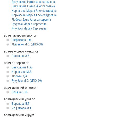
Безушкина Наталья Аркадьевна
Безушкина Наталья Аркадьевна
Корчагина Мария Александровна
Корчагина Мария Александровна
Лобова Дина Александровна
Рукуйжа Мария Сергеевна
Рукуйжа Мария Сергеевна
врач гастроэнтеролог
Евграфова С.М.
Лысенко М.С. (ДПО-68)
врач-акушер-гинеколог
Васканян А.А.
врач-аллерголог
Безушкина Н.А.
Корчагина М.А.
Лобова Д.А.
Рукуйжа М.С. (ДПО-69)
врач-детский онколог
Рощина Н.В.
врач-детский уролог
Воронцов В.Г.
Ялфимова М.А.
врач-детский хирург