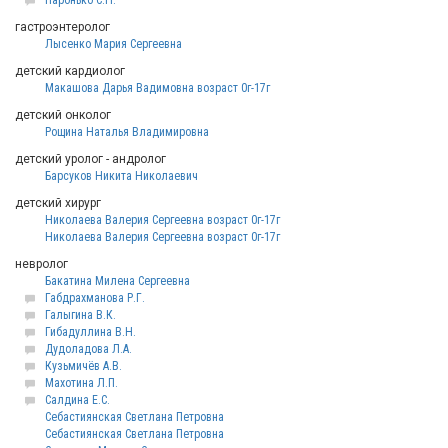
Паронько С.Н.
гастроэнтеролог
Лысенко Мария Сергеевна
детский кардиолог
Макашова Дарья Вадимовна возраст 0г-17г
детский онколог
Рощина Наталья Владимировна
детский уролог - андролог
Барсуков Никита Николаевич
детский хирург
Николаева Валерия Сергеевна возраст 0г-17г
Николаева Валерия Сергеевна возраст 0г-17г
невролог
Бакатина Милена Сергеевна
Габдрахманова Р.Г.
Галыгина В.К.
Гибадуллина В.Н.
Дудоладова Л.А.
Кузьмичёв А.В.
Махотина Л.П.
Салдина Е.С.
Себастиянская Светлана Петровна
Себастиянская Светлана Петровна