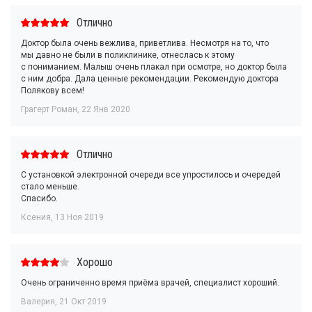
Отлично
Доктор была очень вежлива, приветлива. Несмотря на то, что
мы давно не были в поликлинике, отнеслась к этому
с пониманием. Малыш очень плакал при осмотре, но доктор была
с ним добра. Дала ценные рекомендации. Рекомендую доктора
Полякову всем!
Грагерт Роман
,
22 Янв 2020
Отлично
С установкой электронной очереди все упростилось и очередей
стало меньше.
Спасибо.
Ксения
,
13 Ноя 2019
Хорошо
Очень ограниченно время приёма врачей, специалист хороший.
Валерия
,
21 Окт 2019