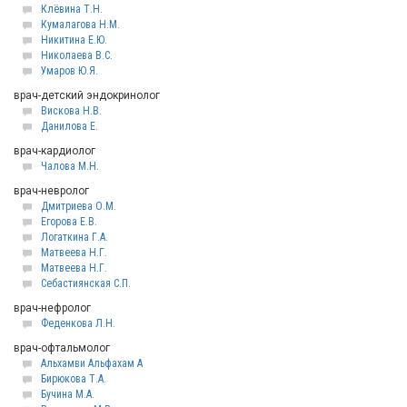
Клёвина Т.Н.
Кумалагова Н.М.
Никитина Е.Ю.
Николаева В.С.
Умаров Ю.Я.
врач-детский эндокринолог
Вискова Н.В.
Данилова Е.
врач-кардиолог
Чалова М.Н.
врач-невролог
Дмитриева О.М.
Егорова Е.В.
Логаткина Г.А.
Матвеева Н.Г.
Матвеева Н.Г.
Себастиянская С.П.
врач-нефролог
Феденкова Л.Н.
врач-офтальмолог
Альхамви Альфахам А
Бирюкова Т.А.
Бучина М.А.