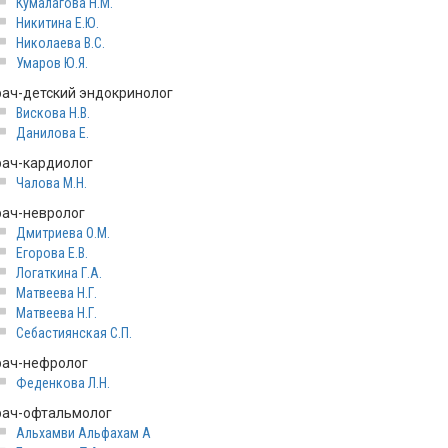
Кумалагова Н.М.
Никитина Е.Ю.
Николаева В.С.
Умаров Ю.Я.
рач-детский эндокринолог
Вискова Н.В.
Данилова Е.
рач-кардиолог
Чалова М.Н.
рач-невролог
Дмитриева О.М.
Егорова Е.В.
Логаткина Г.А.
Матвеева Н.Г.
Матвеева Н.Г.
Себастиянская С.П.
рач-нефролог
Феденкова Л.Н.
рач-офтальмолог
Альхамви Альфахам А