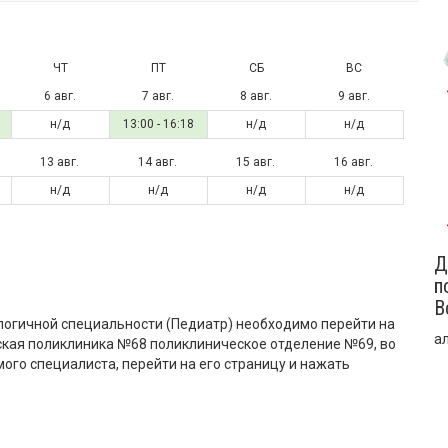
ЧТ
ПТ
СБ
ВС
6 авг.
7 авг.
8 авг.
9 авг.
н/д
13:00 - 16:18
н/д
н/д
13 авг.
14 авг.
15 авг.
16 авг.
н/д
н/д
н/д
н/д
Д
п
В
логичной специальности (Педиатр) необходимо перейти на
а
кая поликлиника №68 поликлиническое отделение №69, во
мого специалиста, перейти на его страницу и нажать