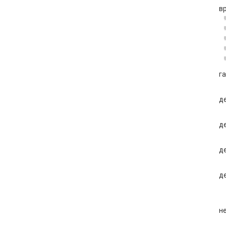
в
г
д
д
де
д
н