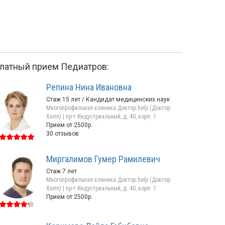
латный прием Педиатров:
Репина Нина Ивановна
Стаж 15 лет / Кандидат медицинских наук
Многопрофильная клиника Доктор.help (Доктор
Хелп) | пр-т Индустриальный, д. 40, корп. 1
Прием от 2500р.
30 отзывов
Миргалимов Гумер Рамилевич
Абдулгалимова
Лащёва
Стаж 7 лет
Анаханум Абдулбесировна
Ольга Валерьевн
Многопрофильная клиника Доктор.help (Доктор
Стаж 7 лет
Стаж 13 лет
Хелп) | пр-т Индустриальный, д. 40, корп. 1
Прием от 2500р.
пр-т Энтузиастов, д. 43, к. 1
пр-т Ударников, д. 19, 
Прием от 2200р.
13 отзывов
Прием от 4500р.