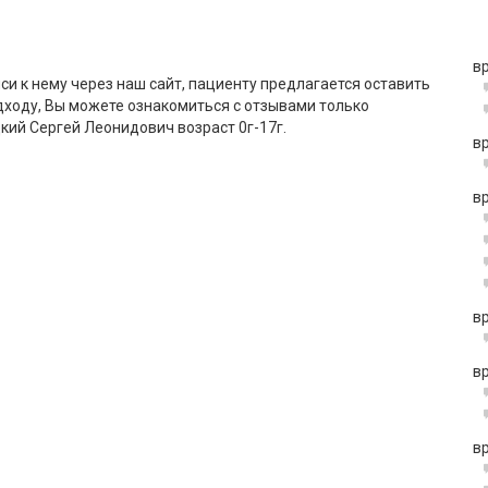
в
си к нему через наш сайт, пациенту предлагается оставить
дходу, Вы можете ознакомиться с отзывами только
ий Сергей Леонидович возраст 0г-17г.
в
в
в
в
в