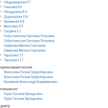
Габдрахманова Р.Г.
Галыгина В.К.
Гибадуллина В.Н.
Дудоладова Л.А.
Кузьмичёв А.В.
Махотина Л.П.
Салдина Е.С.
Себастиянская Светлана Петровна
Себастиянская Светлана Петровна
Смирнова Милена Сергеевна
Смирнова Милена Сергеевна
Тарасенко Т.Г.
Тарасенко Т.Г.
ториноларингология
Алексеева Регина Габделбаровна
Алексеева Регина Габделбаровна
Кузьмичёв Александр Владимирович
фтальмолог
Терра Татьяна Аркадьевна
Терра Татьяна Аркадьевна
едиатр