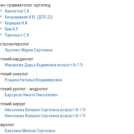
рач-травматолог-ортопед
Амплетов С.В.
Качухашвили И.Ю. (ДПО-22)
Кешишев И.А.
Ким К.Л.
Паронько С.Н.
астроэнтеролог
Лысенко Мария Сергеевна
етский кардиолог
Макашова Дарья Вадимовна возраст 0г-17г
етский онколог
Рощина Наталья Владимировна
тский уролог - андролог
Барсуков Никита Николаевич
етский хирург
Николаева Валерия Сергеевна возраст 0г-17г
Николаева Валерия Сергеевна возраст 0г-17г
евролог
Бакатина Милена Сергеевна