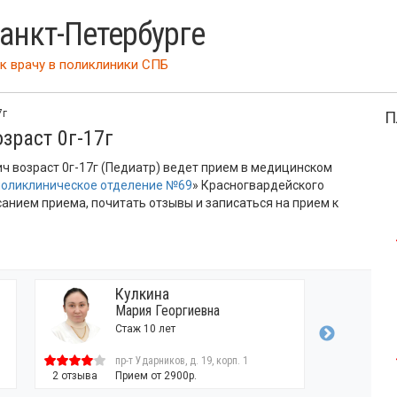
Санкт-Петербурге
к врачу
в поликлиники СПБ
7г
П
зраст 0г-17г
 возраст 0г-17г (Педиатр) ведет прием в медицинском
поликлиническое отделение №69
» Красногвардейского
санием приема, почитать отзывы и записаться на прием к
Кулкина
Мария Георгиевна
Стаж 10 лет
пр-т Ударников, д. 19, корп. 1
2 отзыва
Прием от 2900р.