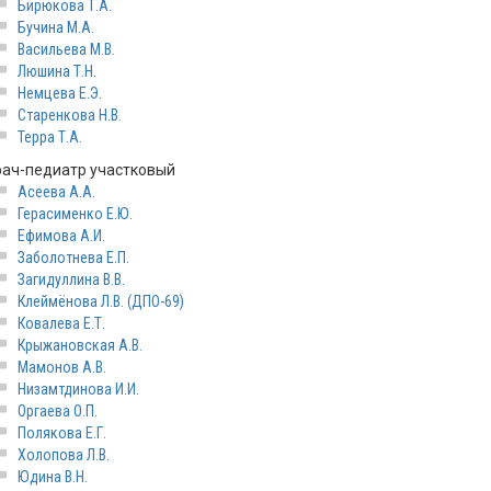
Бирюкова Т.А.
Бучина М.А.
Васильева М.В.
Люшина Т.Н.
Немцева Е.Э.
Старенкова Н.В.
Терра Т.А.
рач-педиатр участковый
Асеева А.А.
Герасименко Е.Ю.
Ефимова А.И.
Заболотнева Е.П.
Загидуллина В.В.
Клеймёнова Л.В. (ДПО-69)
Ковалева Е.Т.
Крыжановская А.В.
Мамонов А.В.
Низамтдинова И.И.
Оргаева О.П.
Полякова Е.Г.
Холопова Л.В.
Юдина В.Н.