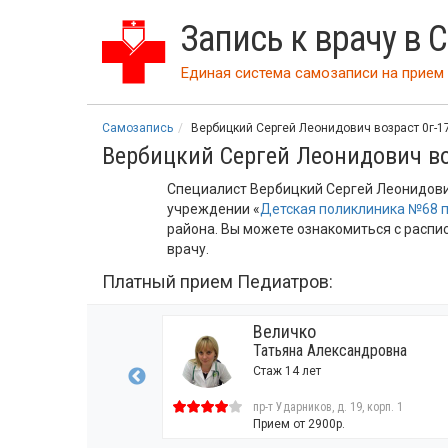
Запись к врачу в 
Единая система самозаписи на прием 
Самозапись
Вербицкий Сергей Леонидович возраст 0г-1
Вербицкий Сергей Леонидович во
Специалист Вербицкий Сергей Леонидович
учреждении «
Детская поликлиника №68 
района. Вы можете ознакомиться с распи
врачу.
Платный прием Педиатров:
Величко
ерьевна
Татьяна Александровна
Стаж 14 лет
, д. 19, корп. 1
пр-т Ударников, д. 19, корп. 1
00р.
Прием от 2900р.