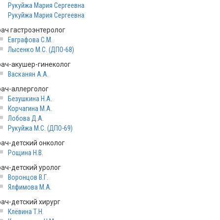
Рукуйжа Мария Сергеевна
Рукуйжа Мария Сергеевна
рач гастроэнтеролог
Евграфова С.М.
Лысенко М.С. (ДПО-68)
рач-акушер-гинеколог
Васканян А.А.
рач-аллерголог
Безушкина Н.А.
Корчагина М.А.
Лобова Д.А.
Рукуйжа М.С. (ДПО-69)
рач-детский онколог
Рощина Н.В.
рач-детский уролог
Воронцов В.Г.
Ялфимова М.А.
рач-детский хирург
Клёвина Т.Н.